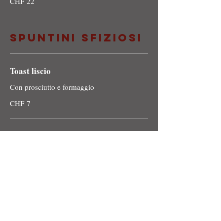
CHF 22
Spuntini sfiziosi
Toast liscio
Con prosciutto e formaggio
CHF 7
Tost farcito
Con prosciutto, formaggio e verdure sott'olio
CHF 8.50
Avocado Toast
Con salmone e uovo